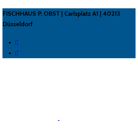
FISCHHAUS P. OBST | Carlsplatz A1 | 40213
Düsseldorf