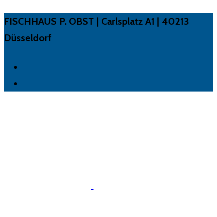
FISCHHAUS P. OBST | Carlsplatz A1 | 40213
Düsseldorf